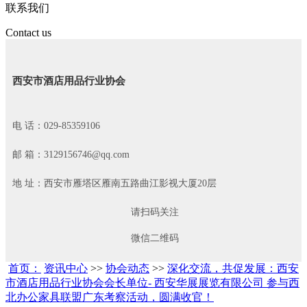
联系我们
Contact us
西安市酒店用品行业协会
电 话：029-85359106
邮 箱：3129156746@qq.com
地 址：西安市雁塔区雁南五路曲江影视大厦20层
请扫码关注
微信二维码
首页：
资讯中心
>>
协会动态
>>
深化交流，共促发展：西安
市酒店用品行业协会会长单位- 西安华展展览有限公司 参与西
北办公家具联盟广东考察活动，圆满收官！