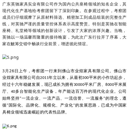
广东英驰家具实业有限公司作为国内公共座椅领域的知名企业，其
现代化生产基地给考察团留下了深刻印象。在参观过程中，考察团
成员们仔细观摩了从原材料筛选、精密加工到成品组装的完整生产
线，对英驰严谨的质量管控体系表示高度赞赏。特别是英驰在智能
座椅、礼堂椅等领域的创新设计，引发了大家的浓厚兴趣。当晚，
英驰以一场温馨而隆重的接待晚宴，为此次广东行拉开了序幕，大
家在觥筹交错中畅谈行业前景，增进彼此情谊。
3月
26日上午，考察团一行来到佛山市业煌家具有限公司。佛山市
业煌家具有限公司自
2011年立以来，从最初300平米的小作坊起步，
经过十六年稳健发展，现已成长为拥有30000平米厂房、8000平米展
厅、40多台智能化生产设备，年产能达百万件的现代化企业。公司
始终坚持“一流企业、一流产品、一流信誉、一流服务”的理念，遵
循“国际化、品牌化、规模化、产业化”的发展思路，已成为中国家
具椅业领域迅速崛起的代表性品牌。