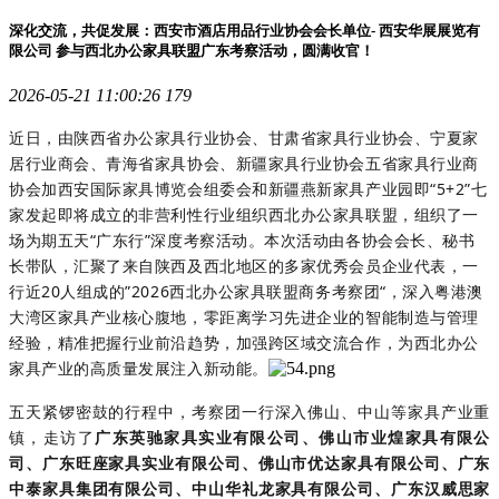
深化交流，共促发展：西安市酒店用品行业协会会长单位- 西安华展展览有
限公司 参与西北办公家具联盟广东考察活动，圆满收官！
2026-05-21 11:00:26
179
近日，由陕西省办公家具行业协会、甘肃省家具行业协会、宁夏家
居行业商会、青海省家具协会、新疆家具行业协会五省家具行业商
协会加西安国际家具博览会组委会和新疆燕新家具产业园即“5+2”七
家发起即将成立的非营利性行业组织西北办公家具联盟，组织了一
场为期五天“广东行”深度考察活动。本次活动由各协会会长、秘书
长带队，汇聚了来自陕西及西北地区的多家优秀会员企业代表，一
行近
20人组成的”2026西北办公家具联盟商务考察团“，深入粤港澳
大湾区家具产业核心腹地，零距离学习先进企业的智能制造与管理
经验，精准把握行业前沿趋势，加强跨区域交流合作，为西北办公
家具产业的高质量发展注入新动能。
五天紧锣密鼓的行程中，考察团一行深入佛山、中山等家具产业重
镇，走访了
广东英驰家具实业有限公司、佛山市业煌家具有限公
司、广东旺座家具实业有限公司、佛山市优达家具有限公司、广东
中泰家具集团有限公司、中山华礼龙家具有限公司、广东汉威思家