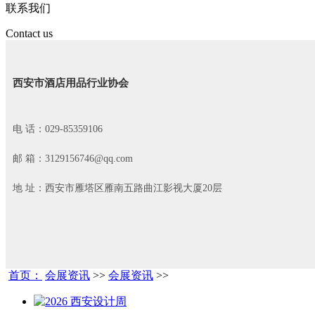
联系我们
Contact us
西安市酒店用品行业协会
电 话：029-85359106
邮 箱：3129156746@qq.com
地 址：西安市雁塔区雁南五路曲江影视大厦20层
首页：
会展资讯
>>
会展资讯
>>