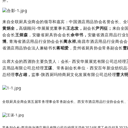
开。
来自全联厨具业商会的领导和嘉宾：中国酒店用品协会名誉会长
、全
黄炳全
，
高级顾问-华展展览董事长
王志发，
副会长
尹丙征
；
来自全
会会长
王炳森
，
安徽省厨具协会会长
余华书，
安徽省酒店用品行业
博
,
青海省酒店用品行业协会会长
蔺永祥
,
南昌市酒店用品行业商会会
省酒店用品协会法人兼秘书长
蒋昭爱
，
贵州省厨具协会常务副会长
曹
出席大会的西酒协主要负责人：
会长- 西安华展展览有限公司总经理
店用品有限公司总经理
王谋
、常务副会长单位 - 西安百年新业纺织
总经理
李占雄，
监事-陕西厨玛特商厨文化发展有限公司总经理
曹大
全联厨具业商会第五届常务理事会常务副会长、
西安市酒店用品行业协会会长、
常务副会长-西安华兴酒店用品有限公司总经理王谋
作2024年度工作总结及202