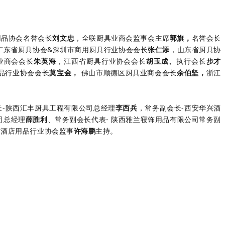
用品协会名誉会长
刘文忠
，
全联厨具业商会监事会主席
郭旗
，
名誉会长
广东省厨具协会&深圳市商用厨具行业协会会长
张仁添
，山东省厨具协
业商会会长
朱英海
，江西省厨具行业协会会长
胡玉成
、
执行会长
步才
品行业协会会长
莫宝金，
佛山市顺德区厨具业商会会长
余伯坚，
浙江
-
陕西汇丰厨具工程有限公司总经理
李西兵
，
常务副会长-西安华兴酒
司总经理
薛胜利
、
常务副会长代表- 陕西雅兰寝饰用品有限公司常务副
市酒店用品行业协会监事
许海鹏
主持。