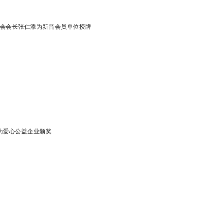
协会会长
张仁添为
新晋会员单位授牌
为爱心公益企业颁奖