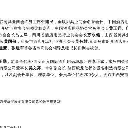
联厨具业商会终身主席
钟建民
，
全联厨具业商会名誉会长、中国酒店
国各省市商协会的领导和嘉宾：中国酒店用品协会常务副会长
黄正祥
、
协会会长
吕世洋
，四川省酒店用品行业协会会长
苏永健
，山西省厨具
长
黄国保
，
汕头市酒店配套行业协会会长
吴伟雄
,
秦皇岛市厨具酒店用
建豪、张建军
等各省市商协会领导及秘书长们到会祝贺。
王勤
，监事长代表-西安正义国际酒店用品城总经理
李正武
，
常务副会长
品有限公司董事长
吴文芬
，常务副会长-陕西欧龙仕餐饮设备制造有限公
明
，以及副会长单位、理事单位、会员单位代表200余人。会议由西安
西安华展展览有限公司总经理王勤致辞
5年度工作计划