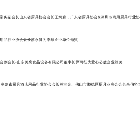
常务副会长山东省厨具协会会长王炳森
，
广东省厨具协会&深圳市商用厨具行业
用品行业协会会长苏永健为奉献企业单位颁奖
会副会长-
山东美鹰食品设备有限公司董事长
尹丙征
为爱心公益企业颁奖
秦皇岛市厨具酒店用品行业协会会长莫宝金、佛山市顺德区厨具业商会会长余伯坚