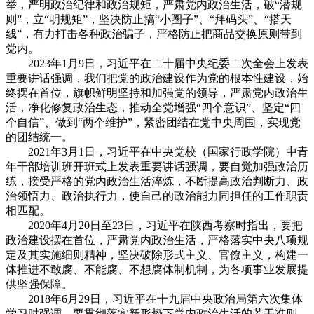
举，严明政治纪律和政治规矩，严肃党内政治生活，破“潜规
则”，立“明规矩”，坚决防止搞“小圈子”、“拜码头”、“搭天
线”，有力打击各种政治骗子，严格防止把商品交换原则带到
党内。
2023年1月9日，习近平在二十届中央纪委二次全会上发表
重要讲话强调，我们把党的政治建设作为党的根本性建设，始
终摆在首位，旗帜鲜明坚持和加强党的领导，严肃党内政治生
活，净化修复政治生态，推动全党增强“四个意识”、坚定“四
个自信”、做到“两个维护”，紧密团结在党中央周围，实现党
的团结统一。
2021年3月1日，习近平在中央党校（国家行政学院）中青
年干部培训班开班式上发表重要讲话强调，要自觉加强政治历
练，接受严格的党内政治生活淬炼，不断提高政治判断力、政
治领悟力、政治执行力，使自己的政治能力同担任的工作职责
相匹配。
2020年4月20日至23日，习近平在陕西考察时指出，要把
政治建设摆在首位，严肃党内政治生活，严格落实中央八项规
定及其实施细则精神，坚决破除形式主义、官僚主义，构建一
体推进不敢腐、不能腐、不想腐体制机制，为各项事业发展提
供坚强保障。
2018年6月29日，习近平在十九届中央政治局第六次集体
学习时强调，要贯彻落实新形势下党内政治生活的若干准则，