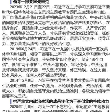
▌
领导干部要率先垂范
2023年12月21日至22日，习近平在主持学习贯彻习近平新
时代中国特色社会主义思想主题教育专题民主生活会时指出，
勇于自我革命是我们党最鲜明的品格和最大优势。中央政治局
的同志要始终按照马克思主义政治家的标准严格要求自己，在
洁身自好、廉洁自律上为全党树标杆、作表率，从严管好家
人、亲属和身边工作人员，带头落实管党治党政治责任，抓好
分管领域和主政地方的党风廉政建设，层层压实责任、传导压
力，努力营造风清气正的良好政治生态。
2019年6月24日，习近平在十九届中央政治局第十五次集
体学习时强调，领导干部要以上率下，带头深入学习新时代中
国特色社会主义思想，带头增强“四个意识”、坚定“四个自
信”、做到“两个维护”，带头不忘初心、牢记使命，带头运用
批评和自我批评武器，带头坚持真理、修正错误。在这方面，
没有局外人，任何人都不能当旁观者。
2014年5月9日，习近平在指导兰考县委常委班子专题民主
生活会时强调，任何一名党员，不论职务高低、资历深浅、成
就大小，都必须自觉遵守党内政治生活准则，各级党员领导干
部要率先垂范。
▌
把严肃党内政治生活的成果转化为干事创业的持续动力
2020年1月8日，习近平在“不忘初心、牢记使命”主题教育
总结大会上强调，要以党的创新理论滋养初心、引领使命，从