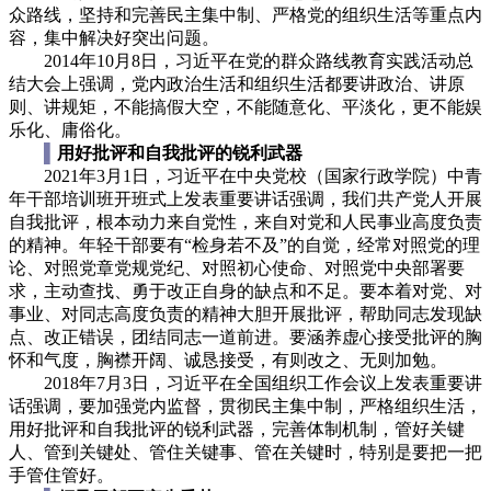
众路线，坚持和完善民主集中制、严格党的组织生活等重点内
容，集中解决好突出问题。
2014年10月8日，习近平在党的群众路线教育实践活动总
结大会上强调，党内政治生活和组织生活都要讲政治、讲原
则、讲规矩，不能搞假大空，不能随意化、平淡化，更不能娱
乐化、庸俗化。
▌
用好批评和自我批评的锐利武器
2021年3月1日，习近平在中央党校（国家行政学院）中青
年干部培训班开班式上发表重要讲话强调，我们共产党人开展
自我批评，根本动力来自党性，来自对党和人民事业高度负责
的精神。年轻干部要有“检身若不及”的自觉，经常对照党的理
论、对照党章党规党纪、对照初心使命、对照党中央部署要
求，主动查找、勇于改正自身的缺点和不足。要本着对党、对
事业、对同志高度负责的精神大胆开展批评，帮助同志发现缺
点、改正错误，团结同志一道前进。要涵养虚心接受批评的胸
怀和气度，胸襟开阔、诚恳接受，有则改之、无则加勉。
2018年7月3日，习近平在全国组织工作会议上发表重要讲
话强调，要加强党内监督，贯彻民主集中制，严格组织生活，
用好批评和自我批评的锐利武器，完善体制机制，管好关键
人、管到关键处、管住关键事、管在关键时，特别是要把一把
手管住管好。