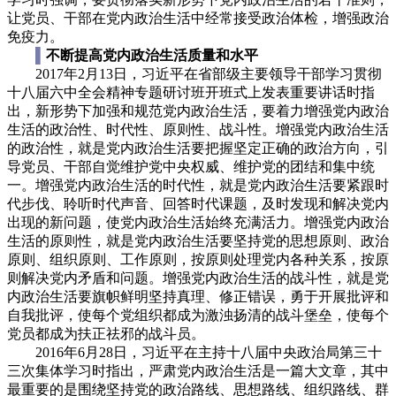
让党员、干部在党内政治生活中经常接受政治体检，增强政治
免疫力。
▌
不断提高党内政治生活质量和水平
2017年2月13日，习近平在省部级主要领导干部学习贯彻
十八届六中全会精神专题研讨班开班式上发表重要讲话时指
出，新形势下加强和规范党内政治生活，要着力增强党内政治
生活的政治性、时代性、原则性、战斗性。增强党内政治生活
的政治性，就是党内政治生活要把握坚定正确的政治方向，引
导党员、干部自觉维护党中央权威、维护党的团结和集中统
一。增强党内政治生活的时代性，就是党内政治生活要紧跟时
代步伐、聆听时代声音、回答时代课题，及时发现和解决党内
出现的新问题，使党内政治生活始终充满活力。增强党内政治
生活的原则性，就是党内政治生活要坚持党的思想原则、政治
原则、组织原则、工作原则，按原则处理党内各种关系，按原
则解决党内矛盾和问题。增强党内政治生活的战斗性，就是党
内政治生活要旗帜鲜明坚持真理、修正错误，勇于开展批评和
自我批评，使每个党组织都成为激浊扬清的战斗堡垒，使每个
党员都成为扶正祛邪的战斗员。
2016年6月28日，习近平在主持十八届中央政治局第三十
三次集体学习时指出，严肃党内政治生活是一篇大文章，其中
最重要的是围绕坚持党的政治路线、思想路线、组织路线、群